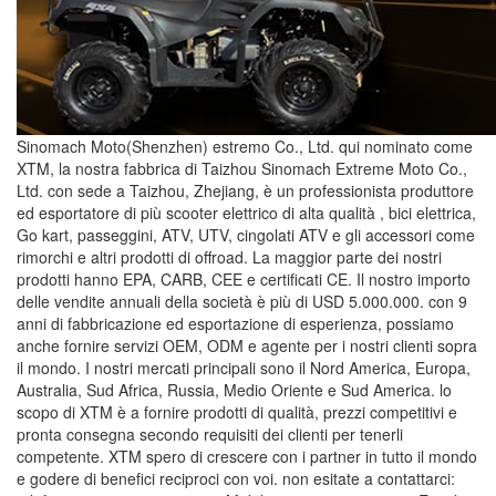
Sinomach Moto(Shenzhen) estremo Co., Ltd. qui nominato come
XTM, la nostra fabbrica di Taizhou Sinomach Extreme Moto Co.,
Ltd. con sede a Taizhou, Zhejiang, è un professionista produttore
ed esportatore di più scooter elettrico di alta qualità , bici elettrica,
Go kart, passeggini, ATV, UTV, cingolati ATV e gli accessori come
rimorchi e altri prodotti di offroad. La maggior parte dei nostri
prodotti hanno EPA, CARB, CEE e certificati CE. Il nostro importo
delle vendite annuali della società è più di USD 5.000.000. con 9
anni di fabbricazione ed esportazione di esperienza, possiamo
anche fornire servizi OEM, ODM e agente per i nostri clienti sopra
il mondo. I nostri mercati principali sono il Nord America, Europa,
Australia, Sud Africa, Russia, Medio Oriente e Sud America. lo
scopo di XTM è a fornire prodotti di qualità, prezzi competitivi e
pronta consegna secondo requisiti dei clienti per tenerli
competente. XTM spero di crescere con i partner in tutto il mondo
e godere di benefici reciproci con voi. non esitate a contattarci: