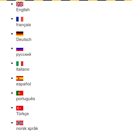
English
français
Deutsch
русский
italiano
español
português
Türkçe
norsk språk