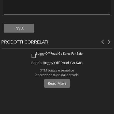
PRODOTTI CORRELATI
Beach Buggy Off Road Go Kart
XTM buggy è semplice
operazione fuori dalla strada
vanno kart. Questo
Read More
passeggino è adatto per
l'adulto. Buggy progettato
migliore per il cliente è la
nostra mente, in grado di
affrontare ripide sponde e le
colline a percorsi fangosi
spesse! È possibile impostare