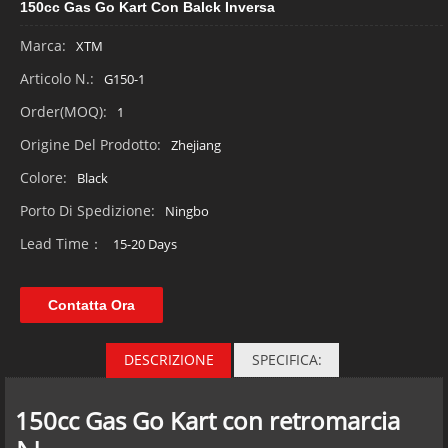
150cc Gas Go Kart Con Balck Inversa
Marca:
XTM
Articolo N.:
G150-1
Order(MOQ):
1
Origine Del Prodotto:
Zhejiang
Colore:
Black
Porto Di Spedizione:
Ningbo
Lead Time：
15-20 Days
Contatta Ora
DESCRIZIONE
SPECIFICA:
150cc Gas Go Kart con retromarcia
la
specifica sui Gas Go Kart