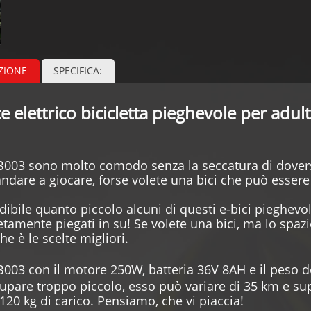
ZIONE
SPECIFICA:
e elettrico bicicletta pieghevole per adult
Specifica circa E bici
003 sono molto comodo senza la seccatura di doversi
andare a giocare, forse volete una bici che può esser
edibile quanto piccolo alcuni di questi e-bici pieghe
tamente piegati in su! Se volete una bici, ma lo spazi
che è le scelte migliori.
003 con il motore 250W, batteria
36V 8AH
e il peso de
upare troppo piccolo, esso può variare di 35 km e sup
120 kg di carico. Pensiamo, che vi piaccia!