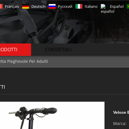
Français
Deutsch
Русский
Italiano
Español
RODOTTI
CONTATTACI
letta Pieghevole Per Adulti
TI
Veloce E
Marca: