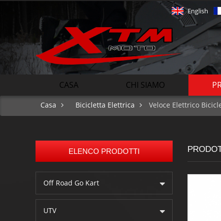
English
CASA
CHI SIAMO
P
Casa
Bicicletta Elettrica
Veloce Elettrico Bicic
PRODOT
ELENCO PRODOTTI
Off Road Go Kart
UTV