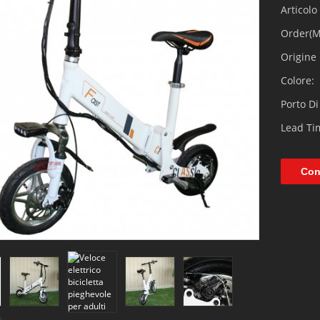
Articolo
Order(
Origine 
Colore:
Porto Di
Lead T
Loading...
Con