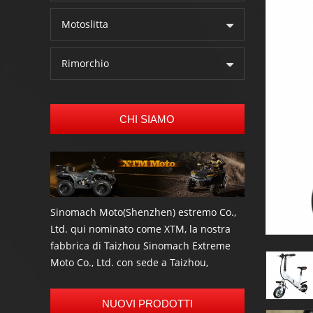
Motoslitta
Rimorchio
CHI SIAMO
Sinomach Moto(Shenzhen) estremo Co.,
Ltd. qui nominato come XTM, la nostra
fabbrica di Taizhou Sinomach Extreme
Moto Co., Ltd. con sede a Taizhou,
Zhejiang, è un professionista produttore
ed esportatore di più scooter elettrico di
NUOVI PRODOTTI
alta qualità , bici elettrica, Go kart,