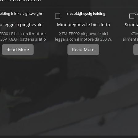
o leggero pieghevole
Mini pieghevole bicicletta
Societ
ci elettriche E 250w
elettrica leggera 48v
150c
B001 E bici con il motore
XTM-EB002 pieghevole bici
XTM
6V 7.8AH batteria al litio
leggera con il motore da 350 W,
alimenta
peso della bici più piccolo
batteria 48V/10.4 mAh e il peso
raffredd
Read More
Read More
hevole è solo 13 kg. Bici
della bicicletta elettrica
produrr
trica pieghevole leggero
pieghevole è solo 30 kg.
pe
uò variare di 35 km e
Bicicletta elettrica pieghevole
manten
iore velocità di 25 km/h.
può variare di 40 km e velocità
chilome
osa è più, si può 120kg di
di punta di 35 km/h. Cosa c'è di
in
carico.
più, può arrampicata 30°.
elettr
Pensiamo, che vi piaccia!
metodo
allumini
trattame
doppi
poliure