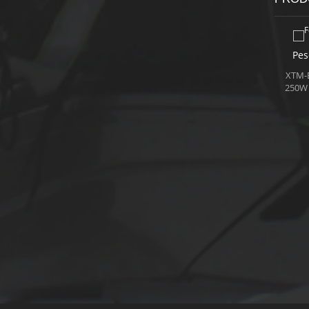
Società sportiva Scooter
Pes
150cc modelli Balck
bi
XTM Sport Scooter è
XTM-E
alimentato da 150cc, 4 tempi,
250W 3
raffreddato ad aria motore per
e il 
Read More
produrre buon potere forte
pieg
per accelerazione,
elet
mantenendo un buona gas
p
chilometraggio. Lo scooter è
super
inoltre dotato di
Che c
elettrico/scossa a partire
metodo, tubo di scarico in
alluminio ad alte prestazioni,
trattamento di verniciatura a
doppio stadio, sedile in
poliuretano di alta qualità.