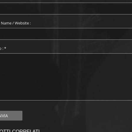
Name / Website :
o :
*
OTTI CORRELATI