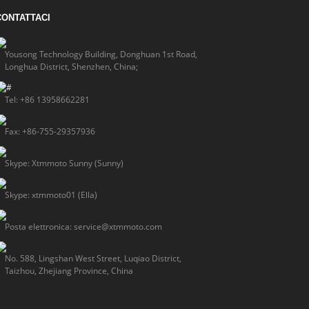
CONTATTACI
Yousong Technology Building, Donghuan 1st Road,
Longhua District, Shenzhen, China;
Tel: +86 13958662281
Fax: +86-755-29357936
Skype: Xtmmoto Sunny (Sunny)
Skype: xtmmoto01 (Ella)
Posta elettronica: service@xtmmoto.com
No. 588, Lingshan West Street, Luqiao District,
Taizhou, Zhejiang Province, China