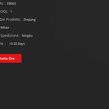
 N.:
EB003
MOQ):
1
Del Prodotto:
Zhejiang
White
 Spedizione:
Ningbo
ime：
15-20 Days
tatta Ora