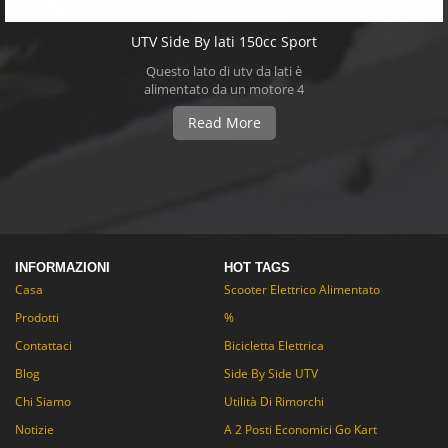
UTV Side By lati 150cc Sport
Questo lato di utv da lati è
alimentato da un motore 4
tempi inizio affidabile,
Read More
elettrico, trasmissione
automatica CVT e catena
doppia trazione posteriore. ha
anche un piantone dello sterzo
regolabile e reverse!
INFORMAZIONI
HOT TAGS
Casa
Scooter Elettrico Alimentato
Prodotti
%
Contattaci
Bicicletta Elettrica
Blog
Side By Side UTV
Chi Siamo
Utilità Di Rimorchi
Notizie
A 2 Posti Economici Go Kart