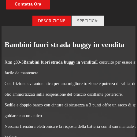
Contatta Ora
DESCRIZIONE
SPECIFICA:
Bambini fuori strada buggy in vendita
il
Specifiche sui bambini fuori strada
Xtm g80-3
Bambini fuori strada buggy in vendita
È costruito per essere af
buggy in vendita
facile da mantenere.
Con frizione cvt automatica per una migliore trazione e potenza di salita, d
olio ammortizzati sulla sospensione del braccio oscillante posteriore.
Sedile a doppio banco con cintura di sicurezza a 3 punti offre un sacco di sp
guidare con un amico.
Nessuna frenatura elettronica e la risposta della batteria con il suo manuale a