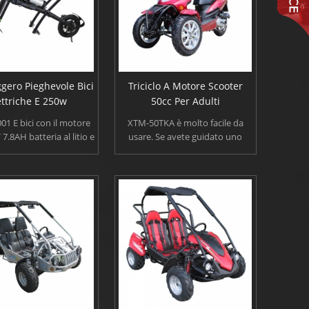
gero Pieghevole Bici
Triciclo A Motore Scooter
ettriche E 250w
50cc Per Adulti
1 E bici con il motore
XTM-50TKA è molto facile da
.8AH batteria al litio e
usare. Se avete guidato uno
 della bici più piccolo
scooter prima o questa è la
ole è solo 13 kg. Bici
prima volta. 50cc motore
 pieghevole leggero può
scooter è molto semplice per il
 di 35 km e superiore
novizio. Chiunque può guidare
 di 25 km/h. Che cosa è
con sicurezza.
i può 120kg di carico.