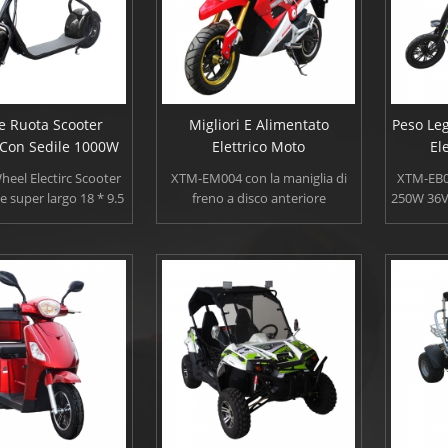
e Ruota Scooter
Migliori E Alimentato
Peso Leg
o Con Sedile 1000W
Elettrico Moto
El
eel Electirc Scooter
XTM-EM004 con la maniglia di
XTM-EB00
super largo 18 * 9.5
freno a disco anteriore
250W 36V 7
m Per carica, fino a 35
regolabile della moto elettrica
il peso
elativo caricamento
alimentata, è in funzione
pieghev
di 200 kg. Lo scooter
conveniente. Ha il motore senza
elettrica
 elettrico è garantito
spazzola del mozzo di 3000w,
variare
a assistenza tecnica e
possibile esecuzione 80km per
velocità
o premuroso.Design
carica e la velocità massima è di
più, s
 alla moda, più colori
70km/h.
a vostra scelta.