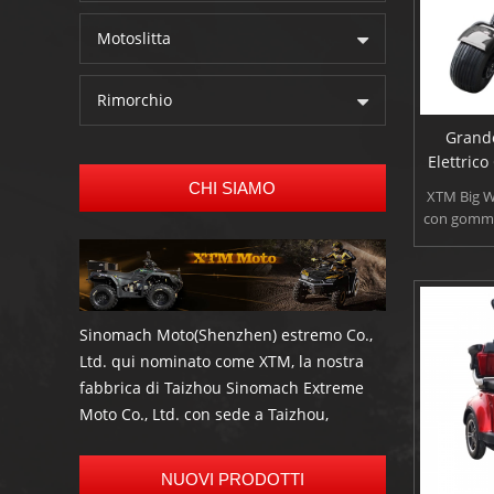
Motoslitta
Rimorchio
Grand
Elettric
CHI SIAMO
XTM Big Wh
con gomme 
pollici, 80k
km/h, e r
stimato è 
con sedile
dalla nostr
Sinomach Moto(Shenzhen) estremo Co.,
servizi
Ltd. qui nominato come XTM, la nostra
industriale
fabbrica di Taizhou Sinomach Extreme
per l
Moto Co., Ltd. con sede a Taizhou,
Zhejiang, è un professionista produttore
ed esportatore di più scooter elettrico di
NUOVI PRODOTTI
alta qualità , bici elettrica, Go kart,