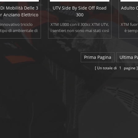
Di Mobilità Delle 3
UTV Side By Side Off Road
Adulto 
er Anziano Elettrico
300
innovativo triciclo
XTM U300 con il 300cc XTM UTV,
XTM fuori
 tipo di ambientale di
i sentieri non sono mai stati così
è sempl
ed inoltre conserva
sicuro e divertente.C'è una
terreni 
orse umane. esso non
guardia completa superiore
posti v
trasportare persone
spazzola completa con tettuccio
l'adult
trasportare carichi,
parasole per tutti giornata
fuori dal
Prima Pagina
Ultima P
i funzionale triciclo
equitazione, barre di protezione
nella no
co, ed è adatto per
laterali con reti di sicurezza in
affront
Un totale di
1
pagine
anziane e disabili.
nylon e dual posti con
colline a
imbracature per aiutare a
È possibi
proteggere i bambini durante la
desidera
guida.
definire 
pedali e u